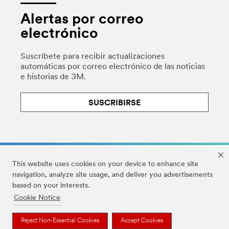
Alertas por correo
electrónico
Suscríbete para recibir actualizaciones
automáticas por correo electrónico de las noticias
e historias de 3M.
SUSCRIBIRSE
This website uses cookies on your device to enhance site
navigation, analyze site usage, and deliver you advertisements
based on your interests.
Legal
|
Privacidad
|
Derechos de autor
|
Cookie Notice
Declaración de accesibilidad
|
Cookie Preferences
|
Your Privacy Choices
Reject Non-Essential Cookies
Accept Cookies
© 3M 2026. Todos los derechos reservados.